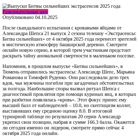
Развлекательные шоу
Опубликовано
04.10.2025
После скандального испытания с кровавыми яйцами от
Александра Шепса 21 выпуск 2 сезона телешоу «Экстрасенсы:
Битва сильнейших» от 4 октября 2025 года перенесет зрителей
в мистическую атмосферу башкирской деревни. Смотрите
онлайн новую серию, в которой трем участникам предстоит
раскрыть тайну аномальной смертности в маленьком поселке.
Напомним, в прошлом выпуске «Битвы сильнейших», в
Тюмень отправились экстрасенсы: Александр Шепс, Марьяна
Романова и Тимофей Руденко. Они расследовали дело трех
вдов, чьи мужчины погибли при загадочных обстоятельствах
за полгода. Наибольшие споры вызвал ритуал Шепса с
диагностикой проклятия при помощи куриных яиц, в которых
при разбитии появлялась «кровь». Этот фокус принес ему
высший балл от наблюдателей – 10.0, но скептицизм коллег,
выставивших ему среднюю оценку 8.0. В итоговой
турнирной таблице по результатам 20 серии Александр
укрепил свои позиции, набрав в сумме 166.3 балла. Окажется
ли сегодня именно он лидером, смотрите прямо сейчас 4
октября 2025 года онлайн.