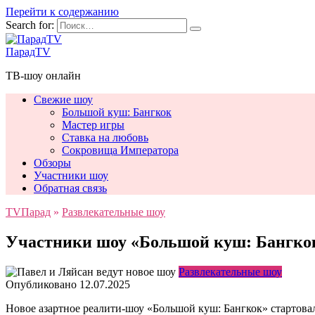
Перейти к содержанию
Search for:
ПарадTV
ТВ-шоу онлайн
Свежие шоу
Большой куш: Бангкок
Мастер игры
Ставка на любовь
Сокровища Императора
Обзоры
Участники шоу
Обратная связь
TVПарад
»
Развлекательные шоу
Участники шоу «Большой куш: Бангкок
Развлекательные шоу
Опубликовано
12.07.2025
Новое азартное реалити-шоу «Большой куш: Бангкок» стартовал