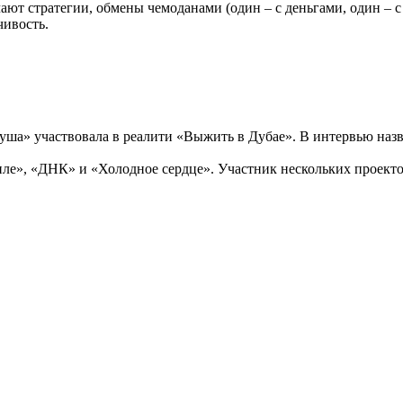
ют стратегии, обмены чемоданами (один – с деньгами, один – с 
чивость.
 куша» участвовала в реалити «Выжить в Дубае». В интервью на
чиле», «ДНК» и «Холодное сердце». Участник нескольких проект