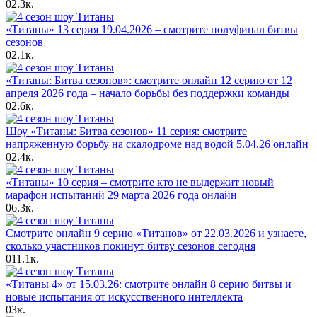
0
2.3к.
«Титаны» 13 серия 19.04.2026 – смотрите полуфинал битвы
сезонов
0
2.1к.
«Титаны: Битва сезонов»: смотрите онлайн 12 серию от 12
апреля 2026 года – начало борьбы без поддержки команды
0
2.6к.
Шоу «Титаны: Битва сезонов» 11 серия: смотрите
напряженную борьбу на скалодроме над водой 5.04.26 онлайн
0
2.4к.
«Титаны» 10 серия – смотрите кто не выдержит новый
марафон испытаний 29 марта 2026 года онлайн
0
6.3к.
Смотрите онлайн 9 серию «Титанов» от 22.03.2026 и узнаете,
сколько участников покинут битву сезонов сегодня
0
11.1к.
«Титаны 4» от 15.03.26: смотрите онлайн 8 серию битвы и
новые испытания от искусственного интеллекта
0
3к.