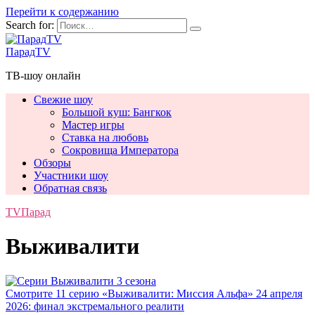
Перейти к содержанию
Search for:
ПарадTV
ТВ-шоу онлайн
Свежие шоу
Большой куш: Бангкок
Мастер игры
Ставка на любовь
Сокровища Императора
Обзоры
Участники шоу
Обратная связь
TVПарад
Выживалити
Смотрите 11 серию «Выживалити: Миссия Альфа» 24 апреля
2026: финал экстремального реалити