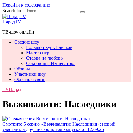
Перейти к содержанию
Search for:
ПарадTV
ТВ-шоу онлайн
Свежие шоу
Большой куш: Бангкок
Мастер игры
Ставка на любовь
Сокровища Императора
Обзоры
Участники шоу
Обратная связь
TVПарад
Выживалити: Наследники
Смотрите 5 серию «Выживалити: Наследники»: новый
участник и другие сюрпризы выпуска от 12.09.25