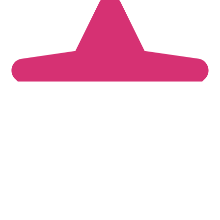
(
4
оценки, среднее
4.5
из
5
)
Добавить комментарий
Имя
*