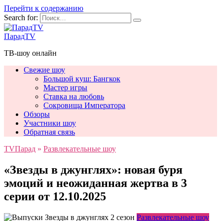
Перейти к содержанию
Search for:
ПарадTV
ТВ-шоу онлайн
Свежие шоу
Большой куш: Бангкок
Мастер игры
Ставка на любовь
Сокровища Императора
Обзоры
Участники шоу
Обратная связь
TVПарад
»
Развлекательные шоу
«Звезды в джунглях»: новая буря
эмоций и неожиданная жертва в 3
серии от 12.10.2025
Развлекательные шоу