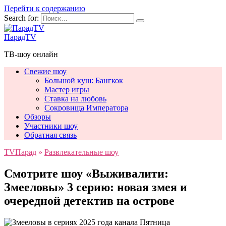
Перейти к содержанию
Search for:
ПарадTV
ТВ-шоу онлайн
Свежие шоу
Большой куш: Бангкок
Мастер игры
Ставка на любовь
Сокровища Императора
Обзоры
Участники шоу
Обратная связь
TVПарад
»
Развлекательные шоу
Смотрите шоу «Выживалити:
Змееловы» 3 серию: новая змея и
очередной детектив на острове