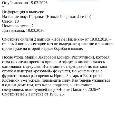
Опубликовано
19.03.2026
*
Информация о выпуске
Название шоу:
Пацанки (Новые Пацанки: 4 сезон)
Сезон:
10
Номер выпуска:
2
Дата выхода:
19.03.2026
Смотрите онлайн 2 выпуск «Новые Пацанки» от 19.03.2026 –
главный вопрос сегодня: кто не выдержит давление и покинет
проект уже на второй неделе борьбы в школе.
После ухода Марии Захаровой (дочери Распутиной), которая
сама покинула проект в прошлом эфире, в школе осталось
одиннадцать девушек. Испытание с переправой по шатким
столбам выиграл «розовый» факультет, но конфликты на
фуршете только разгорелись: Ирина Зыгарь и Екатерина
Костенюк уже успели применить силу. Как теперь уживаться
в одном доме тем, кто вчера подрался, и кто станет
следующим, покинувшей шоу «Новые Пацанки 2026»?
Смотрите во 2 выпуске от 19.03.26.