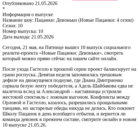
Опубликовано
21.05.2026
*
Информация о выпуске
Название шоу:
Пацанки: Девоньки (Новые Пацанки: 4 сезон)
Сезон:
10
Номер выпуска:
10
Дата выхода:
21.05.2026
Сегодня, 21 мая, на Пятнице вышел 10 выпуск социального
реалити-проекта «Новые Пацанки: Девоньки», смотреть
который можно прямо сейчас на нашем сайте онлайн.
После ухода Гастелло в прошлой серии проект балансирует на
грани роспуска. Девятая неделя запомнилась трешовым
дефиле на движущемся подиуме, где Диана Дмитриенко
сорвала белую ленту победителя, а Адель Шайбакова едва не
вылетела вслед за Александрой – наставницы устроили
жестокий спектакль с ложным выгоном. Конфликты между
Орловой и Гастелло, казалось, разрешились прощальными
танцами, но застарелые обиды никуда не делись. Кто покинет
Школу Пацанок в день всеобщего отбытия, и вернется ли
команда девонек в прежнем составе, смотрите онлайн в новом
10 выпуске 21.05.26.