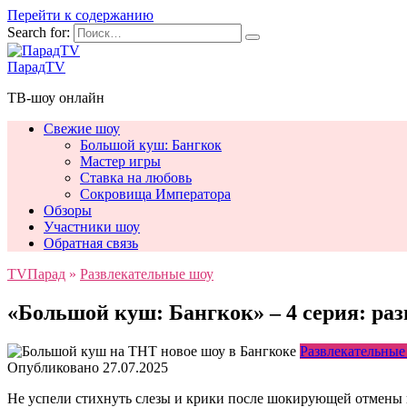
Перейти к содержанию
Search for:
ПарадTV
ТВ-шоу онлайн
Свежие шоу
Большой куш: Бангкок
Мастер игры
Ставка на любовь
Сокровища Императора
Обзоры
Участники шоу
Обратная связь
TVПарад
»
Развлекательные шоу
«Большой куш: Бангкок» – 4 серия: раз
Развлекательные
Опубликовано
27.07.2025
Не успели стихнуть слезы и крики после шокирующей отмены ц