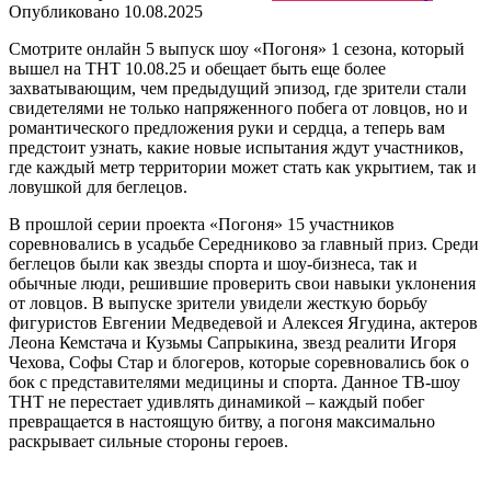
Опубликовано
10.08.2025
Смотрите онлайн 5 выпуск шоу «Погоня» 1 сезона, который
вышел на ТНТ 10.08.25 и обещает быть еще более
захватывающим, чем предыдущий эпизод, где зрители стали
свидетелями не только напряженного побега от ловцов, но и
романтического предложения руки и сердца, а теперь вам
предстоит узнать, какие новые испытания ждут участников,
где каждый метр территории может стать как укрытием, так и
ловушкой для беглецов.
В прошлой серии проекта «Погоня» 15 участников
соревновались в усадьбе Середниково за главный приз. Среди
беглецов были как звезды спорта и шоу-бизнеса, так и
обычные люди, решившие проверить свои навыки уклонения
от ловцов. В выпуске зрители увидели жесткую борьбу
фигуристов Евгении Медведевой и Алексея Ягудина, актеров
Леона Кемстача и Кузьмы Сапрыкина, звезд реалити Игоря
Чехова, Софы Стар и блогеров, которые соревновались бок о
бок с представителями медицины и спорта. Данное ТВ-шоу
ТНТ не перестает удивлять динамикой – каждый побег
превращается в настоящую битву, а погоня максимально
раскрывает сильные стороны героев.