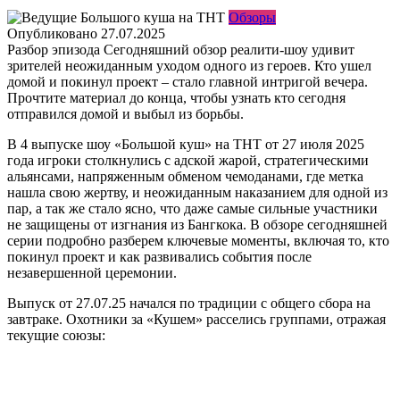
Обзоры
Опубликовано
27.07.2025
Разбор эпизода
Сегодняшний обзор реалити-шоу удивит
зрителей неожиданным уходом одного из героев. Кто ушел
домой и покинул проект – стало главной интригой вечера.
Прочтите материал до конца, чтобы узнать кто сегодня
отправился домой и выбыл из борьбы.
В 4 выпуске шоу «Большой куш» на ТНТ от 27 июля 2025
года игроки столкнулись с адской жарой, стратегическими
альянсами, напряженным обменом чемоданами, где метка
нашла свою жертву, и неожиданным наказанием для одной из
пар, а так же стало ясно, что даже самые сильные участники
не защищены от изгнания из Бангкока. В обзоре сегодняшней
серии подробно разберем ключевые моменты, включая то, кто
покинул проект и как развивались события после
незавершенной церемонии.
Выпуск от 27.07.25 начался по традиции с общего сбора на
завтраке. Охотники за «Кушем» расселись группами, отражая
текущие союзы: