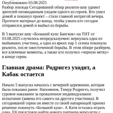
Опубликовано
03.08.2025
Разбор эпизода
Сегодняшний обзор реалити-шоу удивит
зрителей неожиданным уходом одного из героев. Кто ушел
домой и покинул проект – стало главной интригой вечера.
Прочтите материал до конца, чтобы узнать кто сегодня
отправился домой и выбыл из борьбы.
В 5 выпуске шоу «Большой куш: Бангкок» на ТНТ от
03.08.2025 случилось непредсказуемое: вернулась одна из
выбывших участниц, а одна из ярких пар 1 сезона покинула
реалити, после ожесточенной борьбы. В этом обзоре разберем,
все ключевые моменты, а также кто получил «черную метку»
в конце серии.
Главная драма: Родригез уходит, а
Кабак остается
Начало 5 выпуска началось с вечерней церемонии, которая
была показана ранее. Напомним, Тимур Родригез, получил
суровое наказание за проваленное индивидуальное
испытание (замена его самого на другого участника). В
сегодняшней серии он вместе со своей напарницей принял
решение покинуть «Большой куш». А Катя осталась играть
одна. Ей предстояло найти нового партнера через игру с