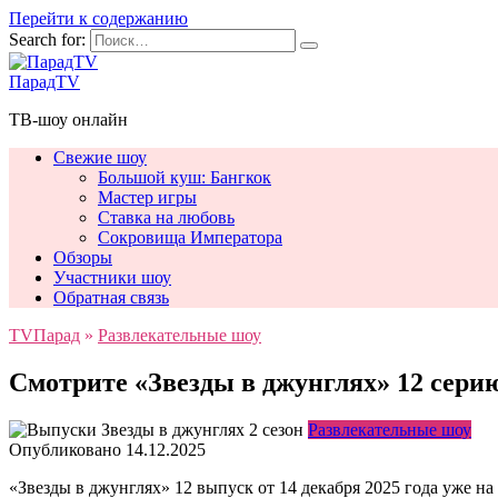
Перейти к содержанию
Search for:
ПарадTV
ТВ-шоу онлайн
Свежие шоу
Большой куш: Бангкок
Мастер игры
Ставка на любовь
Сокровища Императора
Обзоры
Участники шоу
Обратная связь
TVПарад
»
Развлекательные шоу
Смотрите «Звезды в джунглях» 12 серию
Развлекательные шоу
Опубликовано
14.12.2025
«Звезды в джунглях» 12 выпуск от 14 декабря 2025 года уже н