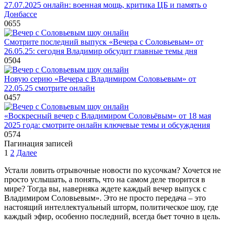
27.07.2025 онлайн: военная мощь, критика ЦБ и память о
Донбассе
0
655
Смотрите последний выпуск «Вечера с Соловьевым» от
26.05.25: сегодня Владимир обсудит главные темы дня
0
504
Новую серию «Вечера с Владимиром Соловьевым» от
22.05.25 смотрите онлайн
0
457
«Воскресный вечер с Владимиром Соловьёвым» от 18 мая
2025 года: смотрите онлайн ключевые темы и обсуждения
0
574
Пагинация записей
1
2
Далее
Устали ловить отрывочные новости по кусочкам? Хочется не
просто услышать, а понять, что на самом деле творится в
мире? Тогда вы, наверняка ждете каждый вечер выпуск с
Владимиром Соловьевым». Это не просто передача – это
настоящий интеллектуальный шторм, политическое шоу, где
каждый эфир, особенно последний, всегда бьет точно в цель.