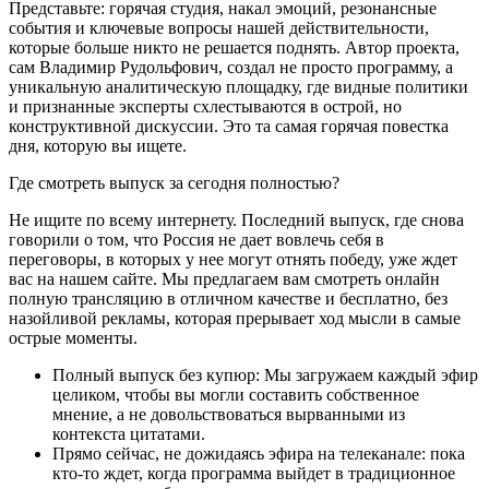
Представьте: горячая студия, накал эмоций, резонансные
события и ключевые вопросы нашей действительности,
которые больше никто не решается поднять. Автор проекта,
сам Владимир Рудольфович, создал не просто программу, а
уникальную аналитическую площадку, где видные политики
и признанные эксперты схлестываются в острой, но
конструктивной дискуссии. Это та самая горячая повестка
дня, которую вы ищете.
Где смотреть выпуск за сегодня полностью?
Не ищите по всему интернету. Последний выпуск, где снова
говорили о том, что Россия не дает вовлечь себя в
переговоры, в которых у нее могут отнять победу, уже ждет
вас на нашем сайте. Мы предлагаем вам смотреть онлайн
полную трансляцию в отличном качестве и бесплатно, без
назойливой рекламы, которая прерывает ход мысли в самые
острые моменты.
Полный выпуск без купюр: Мы загружаем каждый эфир
целиком, чтобы вы могли составить собственное
мнение, а не довольствоваться вырванными из
контекста цитатами.
Прямо сейчас, не дожидаясь эфира на телеканале: пока
кто-то ждет, когда программа выйдет в традиционное